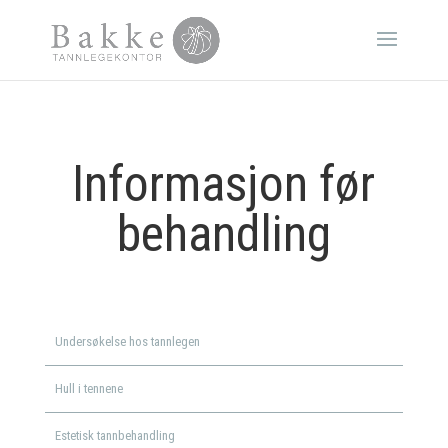
Informasjon før
behandling
Undersøkelse hos tannlegen
Hull i tennene
Estetisk tannbehandling