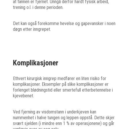
at tannen er fjernet. Unngå derfor hardt fysisk arbeid,
trening o.l. i denne perioden.
Det kan også forekomme hevelse og gapevansker i noen
døgn etter inngrepet.
Komplikasjoner
Ethvert kirurgisk inngrep medfører en liten risiko for
komplikasjoner. Eksempler på slike komplikasjoner er
forlenget blødningstid eller smertefull etterbetennelse i
kjevebenet.
Ved fjerning av visdomstann i underkjeven kan
nummenhet i halve tungen og leppen oppstå. Dette skjer
svært sjelden (i mindre enn 1 % av operasjonene) og går