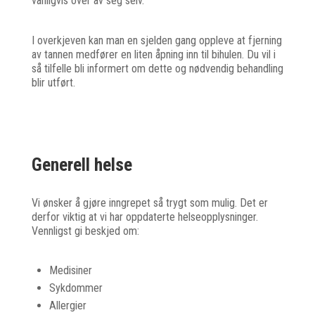
vanligvis over av seg selv.
I overkjeven kan man en sjelden gang oppleve at fjerning
av tannen medfører en liten åpning inn til bihulen. Du vil i
så tilfelle bli informert om dette og nødvendig behandling
blir utført.
Generell helse
Vi ønsker å gjøre inngrepet så trygt som mulig. Det er
derfor viktig at vi har oppdaterte helseopplysninger.
Vennligst gi beskjed om:
Medisiner
Sykdommer
Allergier