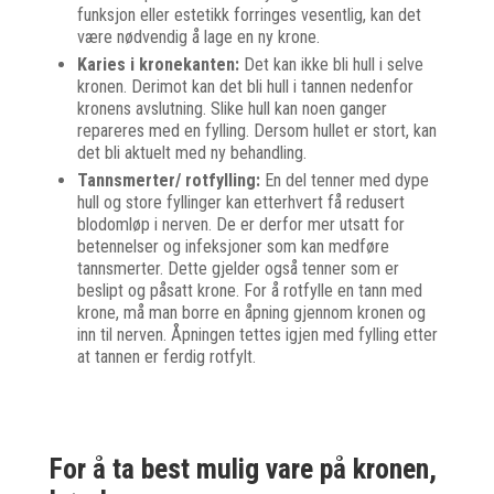
funksjon eller estetikk forringes vesentlig, kan det
være nødvendig å lage en ny krone.
Karies i kronekanten:
Det kan ikke bli hull i selve
kronen. Derimot kan det bli hull i tannen nedenfor
kronens avslutning. Slike hull kan noen ganger
repareres med en fylling. Dersom hullet er stort, kan
det bli aktuelt med ny behandling.
Tannsmerter/ rotfylling:
En del tenner med dype
hull og store fyllinger kan etterhvert få redusert
blodomløp i nerven. De er derfor mer utsatt for
betennelser og infeksjoner som kan medføre
tannsmerter. Dette gjelder også tenner som er
beslipt og påsatt krone. For å rotfylle en tann med
krone, må man borre en åpning gjennom kronen og
inn til nerven. Åpningen tettes igjen med fylling etter
at tannen er ferdig rotfylt.
For å ta best mulig vare på kronen,