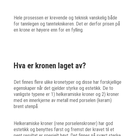
Hele prosessen er krevende og teknisk vanskelig både
for tannlegen og tannteknikeren. Det er derfor prisen på
en krone er høyere enn for en fylling.
Hva er kronen laget av?
Det finnes flere ulike kronetyper og disse har forskjellige
egenskaper når det gjelder styrke og estetikk. De to
vanligste typene er 1) helkeramiske kroner og 2) kroner
med en innerkjerne av metall med porselen (keram)
brent utenpå.
Helkeramiske kroner (rene porselenskroner) har god
estetikk og benyttes først og fremst der kravet til et
pent resultat er spesielt høyt. Det finnes nå svært sterke