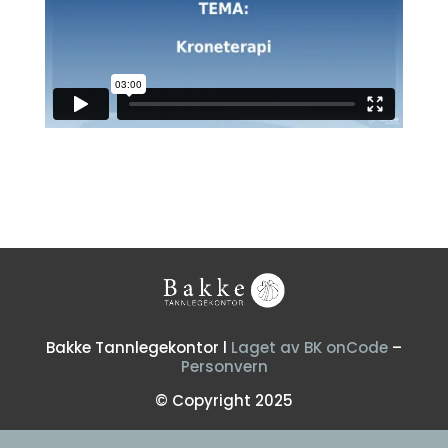
Bakke Tannlegekontor l
Laget av BK onCode
–
Personvern
© Copyright 2025