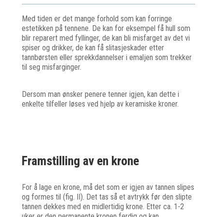
Med tiden er det mange forhold som kan forringe
estetikken på tennene. De kan for eksempel få hull som
blir reparert med fyllinger, de kan bli misfarget av det vi
spiser og drikker, de kan få slitasjeskader etter
tannbørsten eller sprekkdannelser i emaljen som trekker
til seg misfarginger.
Dersom man ønsker penere tenner igjen, kan dette i
enkelte tilfeller løses ved hjelp av keramiske kroner.
Framstilling av en krone
For å lage en krone, må det som er igjen av tannen slipes
og formes til (fig. II). Det tas så et avtrykk før den slipte
tannen dekkes med en midlertidig krone. Etter ca. 1-2
uker er den permanente kronen ferdig og kan